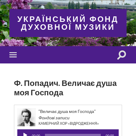
УКРАЇНСЬКИЙ ФОНД
ДУХОВНОЇ МУЗИКИ
Toggle
Toggle
search
mobile
field
menu
Ф. Попадич. Величає душа
моя Господа
“Величає душа моя Господа”
Фондові записи
КАМЕРНИЙ ХОР «ВІДРОДЖЕННЯ»
Аудіопрогравач
00:00
00:00