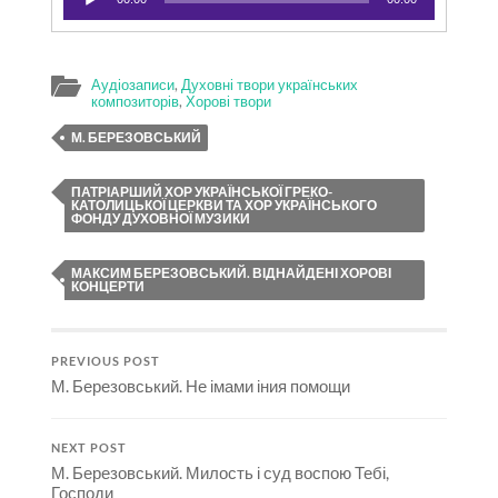
Аудіозаписи
,
Духовні твори українських
композиторів
,
Хорові твори
М. БЕРЕЗОВСЬКИЙ
ПАТРІАРШИЙ ХОР УКРАЇНСЬКОЇ ГРЕКО-
КАТОЛИЦЬКОЇ ЦЕРКВИ ТА ХОР УКРАЇНСЬКОГО
ФОНДУ ДУХОВНОЇ МУЗИКИ
МАКСИМ БЕРЕЗОВСЬКИЙ. ВІДНАЙДЕНІ ХОРОВІ
КОНЦЕРТИ
PREVIOUS POST
М. Березовський. Не імами іния помощи
NEXT POST
М. Березовський. Милость і суд воспою Тебі,
Господи