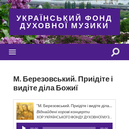
УКРАЇНСЬКИЙ ФОНД
ДУХОВНОЇ МУЗИКИ
Toggle
Toggle
search
mobile
field
menu
М. Березовський. Приідіте і
видіте діла Божиї
“М. Березовський. Приідіте і видіте діла Божиї”
Віднайдені хорові концерти
ХОР УКРАЇНСЬКОГО ФОНДУ ДУХОВНОЇ МУЗИКИ
Аудіопрогравач
00:00
00:00