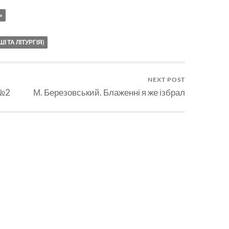
зменшення
»
гучності.
 ТА ЛІТУРГІЯ)
NEXT POST
 №2
М. Березовський. Блаженні я же ізбрал