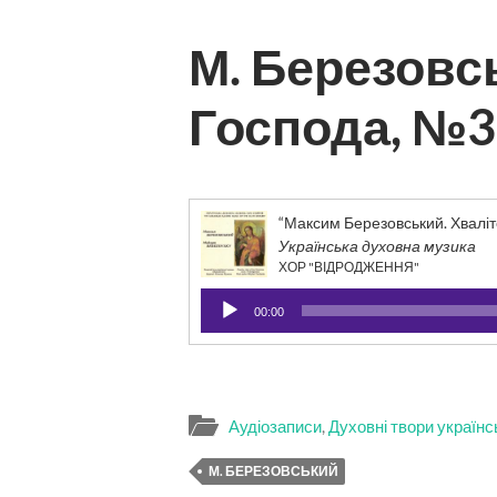
М. Березовс
Господа, №3
“Максим Березовський. Хваліт
Українська духовна музика
ХОР "ВІДРОДЖЕННЯ"
Аудіопрогравач
00:00
Аудіозаписи
,
Духовні твори українс
М. БЕРЕЗОВСЬКИЙ