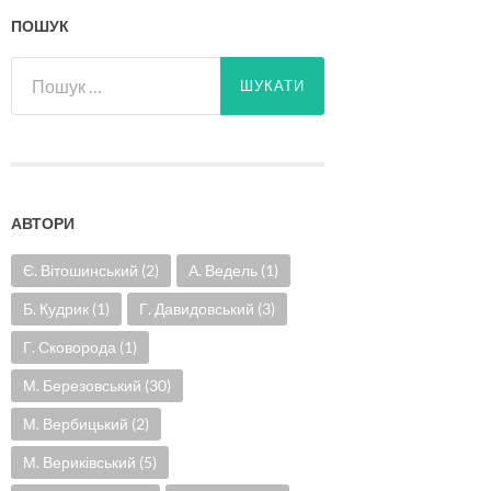
ПОШУК
Пошук:
АВТОРИ
Є. Вітошинський
(2)
А. Ведель
(1)
Б. Кудрик
(1)
Г. Давидовський
(3)
Г. Сковорода
(1)
М. Березовський
(30)
М. Вербицький
(2)
М. Вериківський
(5)