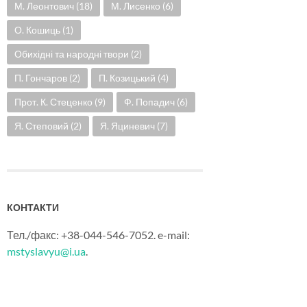
М. Леонтович
(18)
М. Лисенко
(6)
О. Кошиць
(1)
Обихідні та народні твори
(2)
П. Гончаров
(2)
П. Козицький
(4)
Прот. К. Стеценко
(9)
Ф. Попадич
(6)
Я. Степовий
(2)
Я. Яциневич
(7)
КОНТАКТИ
Тел./факс: +38-044-546-7052. e-mail:
mstyslavyu@i.ua
.