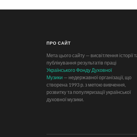
ПРО САЙТ
Мета цього сайту — висвітлення історії т
публікування результатів праці
Українського Фонду Духовної
Музики
— недержавної організації, що
створена 1993 р. з метою вивчення,
розвитку та популяризації української
духовної музики.