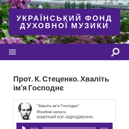
УКРАЇНСЬКИЙ ФОНД
ДУХОВНОЇ МУЗИКИ
Toggle
Toggle
search
mobile
field
menu
Прот. К. Стеценко. Хваліть
ім’я Господнє
“Хваліть ім'я Господнє”
Фондові записи
КАМЕРНИЙ ХОР «ВІДРОДЖЕННЯ»
Аудіопрогравач
00:00
00:00