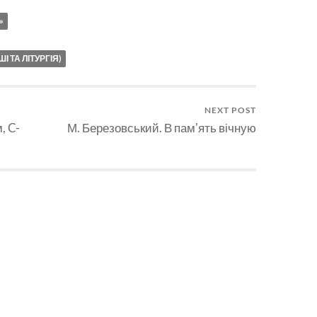
зменшення
»
гучності.
 ТА ЛІТУРГІЯ)
NEXT POST
, C-
М. Березовський. В памʼять вічную