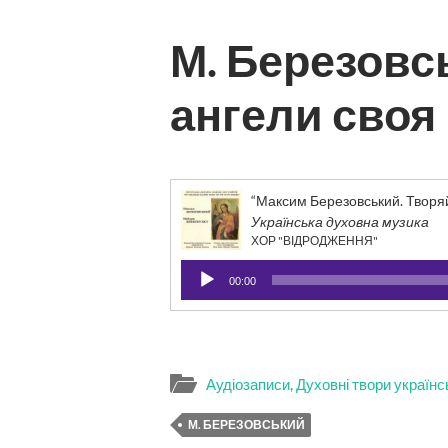
М. Березовс
ангели своя
“Максим Березовський. Творяй
Українська духовна музика
ХОР "ВІДРОДЖЕННЯ"
Аудіопрогравач
00:00
Аудіозаписи
,
Духовні твори українс
М. БЕРЕЗОВСЬКИЙ