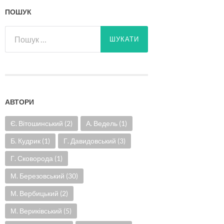
ПОШУК
Пошук:
АВТОРИ
Є. Вітошинський
(2)
А. Ведель
(1)
Б. Кудрик
(1)
Г. Давидовський
(3)
Г. Сковорода
(1)
М. Березовський
(30)
М. Вербицький
(2)
М. Вериківський
(5)