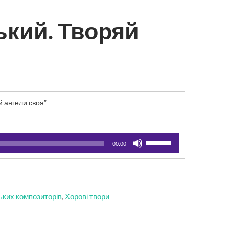
ький. Творяй
 ангели своя”
Використовуйте
00:00
клавіші
зі
стрілками
Вгору/
Вниз
ьких композиторів
,
Хорові твори
для
збільшення
чи