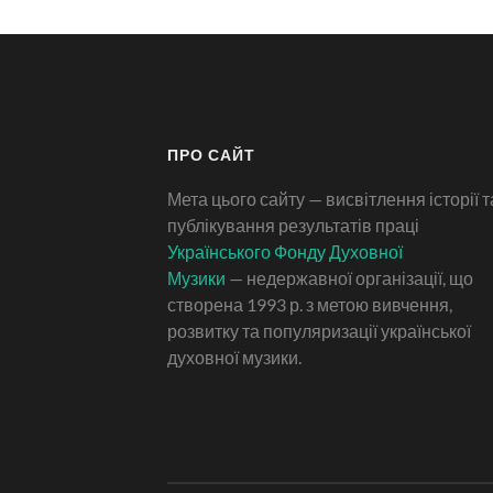
ПРО САЙТ
Мета цього сайту — висвітлення історії т
публікування результатів праці
Українського Фонду Духовної
Музики
— недержавної організації, що
створена 1993 р. з метою вивчення,
розвитку та популяризації української
духовної музики.