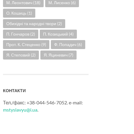
М. Леонтович
(18)
М. Лисенко
(6)
О. Кошиць
(1)
Обихідні та народні твори
(2)
П. Гончаров
(2)
П. Козицький
(4)
Прот. К. Стеценко
(9)
Ф. Попадич
(6)
Я. Степовий
(2)
Я. Яциневич
(7)
КОНТАКТИ
Тел./факс: +38-044-546-7052. e-mail:
mstyslavyu@i.ua
.